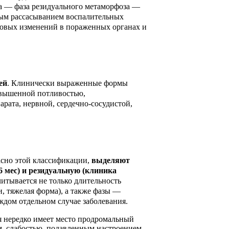
а — фаза резидуального метаморфоза —
ным рассасыванием воспалительных
овых изменений в пораженных органах и
ей
. Клинически выраженные формы
овышенной потливостью,
рата, нервной, сердечно-сосудистой,
асно этой классификации,
выделяют
 6 мес) и резидуальную (клиника
итывается не только длительность
и, тяжелая форма), а также фазы —
ждом отдельном случае заболевания.
я нередко имеет место продромальный
, слабостью, подавленным настроением,