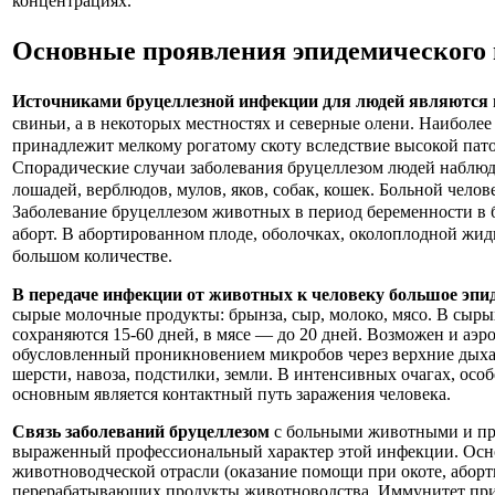
концентрациях.
Основные проявления эпидемического
Источниками бруцеллезной инфекции для людей являются 
свиньи, а в некоторых местностях и северные олени. Наиболе
принадлежит мелкому рогатому скоту вследствие высокой патоге
Спорадические случаи заболевания бруцеллезом людей наблю
лошадей, верблюдов, мулов, яков, собак, кошек. Больной чело
Заболевание бруцеллезом животных в период беременности в б
аборт. В абортированном плоде, оболочках, околоплодной жидк
большом количестве.
В передаче инфекции от животных к человеку большое эпи
сырые молочные продукты: брынза, сыр, молоко, мясо. В сыр
сохраняются 15-60 дней, в мясе — до 20 дней. Возможен и аэ
обусловленный проникновением микробов через верхние дых
шерсти, навоза, подстилки, земли. В интенсивных очагах, особ
основным является контактный путь заражения человека.
Связь заболеваний бруцеллезом
с больными животными и пр
выраженный профессиональный характер этой инфекции. Осн
животноводческой отрасли (оказание помощи при окоте, аборт
перерабатывающих продукты животноводства. Иммунитет при