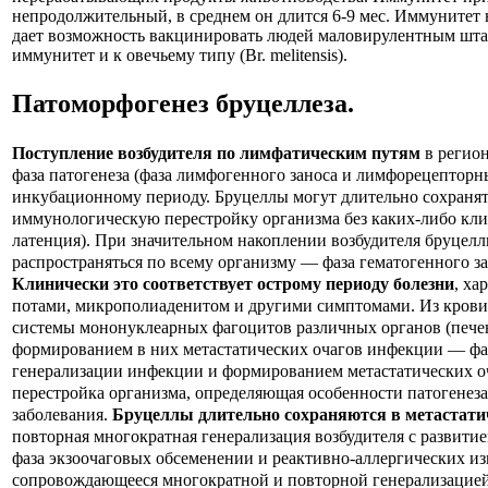
непродолжительный, в среднем он длится 6-9 мес. Иммунитет 
дает возможность вакцинировать людей маловирулентным штамм
иммунитет и к овечьему типу (Br. melitensis).
Патоморфогенез
бруцеллеза
.
Поступление возбудителя по лимфатическим путям
в регио
фаза патогенеза (фаза лимфогенного заноса и лимфорецепторн
инкубационному периоду. Бруцеллы могут длительно сохранят
иммунологическую перестройку организма без каких-либо кл
латенция). При значительном накоплении возбудителя бруцелл
распространяться по всему организму — фаза гематогенного з
Клинически это соответствует острому периоду болезни
, ха
потами, микрополиаденитом и другими симптомами. Из крови 
системы мононуклеарных фагоцитов различных органов (печень,
формированием в
них метастатических очагов инфекции — фа
генерализации инфекции и формированием метастатических о
перестройка организма, определяющая особенности патогенез
заболевания.
Бруцеллы длительно сохраняются в метастати
повторная многократная генерализация возбудителя с развит
фаза экзоочаговых обсеменении и реактивно-аллергических из
сопровождающееся многократной и повторной генерализацией 