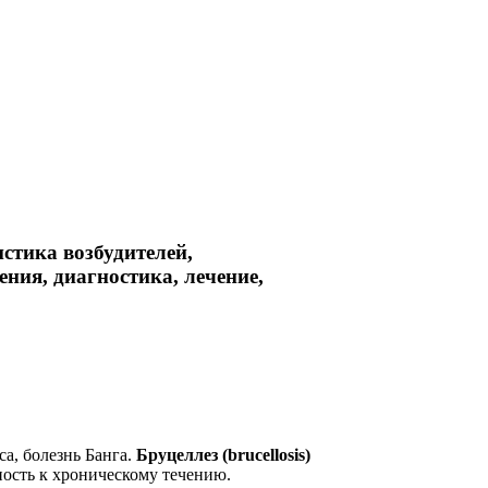
истика возбудителей,
ния, диагностика, лечение,
са, болезнь Банга.
Бруцеллез (brucellosis)
ость к хроническому течению.