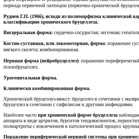
периода первичной латенции (первично-хронический бруцелле
Руднев Г.П. (1966), исходя из полиморфизма клинической 
классификацию хронического бруцеллеза.
Висцеральная форма:
сердечно-сосудистая; легочная; гепатол
Костно-суставная, или локомоторная, форма
: поражение су
мягкого скелета; комбинированная.
Нервная форма (нейробруцеллез)
: поражение периферическ
психобруцеллез.
Урогенитальная форма.
Клинически комбинированная форма.
Хронический бруцеллез-микст: бруцеллез в сочетании с маляри
бруцеллез в сочетании с сифилисом и другими инфекциями.
Наиболее часто
при хронической форме бруцеллеза
наблюдаю
аппарата в виде артритов, бурситов тендовагинитов, периост
полиартриты с вовлечением в патологический процесс крупны
Поражение периферической нервной системы при хроничес