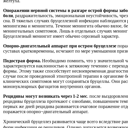
желтуха.
Опоражении нервной системы в разгаре острой формы заб
боли
, раздражительность, эмоциональная неустойчивость, чре
сна. В тяжелых случаях бруцеллезной инфекции наблюдаются 
менингизма и менингита. Течение менингита обычно вялое, б
менингеальных симптомов. Лишь в отдельных случаях менинги
Бруцеллезный менингит имеет обычно серозный характер.
Опорно-двигательный аппарат при остром бруцеллезе
пораж
суставах кратковременны, исчезают по мере уменьшения приз
Подострая форма.
Необходимо помнить, что у значительной ч
характеризуется наклонностью к затяжному течению с перехо
формы. Этому также способствует несвоевременная диагностик
случае после проведенной этиотропной терапии в организме 
клинических симптомов могут сохраняться бруцеллы. Они рас
мононуклеарных фагоцитов внутренних органов.
Рецидивы могут возникать через 1-2 мес
. после выздоровлен
рецидивы бруцеллеза протекают с ознобами, повышением темп
первых же дней рецидива развивается очаговое поражение отд
поражается опорно¬двигательный аппарат.
Хронический бруцеллез развивается чаще всего вследствие ра
форм инфекциии ее рецидивов. Однако
допускается возможнос