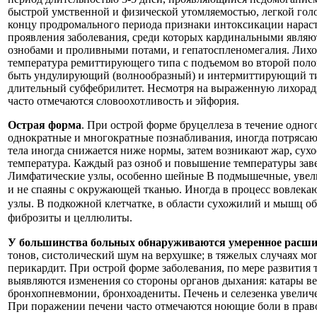
быстрой умственной и физической утомляемостью, легкой гол
концу продромального периода признаки интоксикации нарас
проявления заболевания, среди которых кардинальными являю
ознобами и проливными потами, и гепатоспленомегалия. Лихор
температура ремиттирующего типа с подъемом во второй поло
быть ундулирующий (волнообразный) и интермиттирующий ти
длительный субфебрилитет. Несмотря на выраженную лихорадк
часто отмечаются словоохотливость и эйфория.
Острая форма
. При острой форме бруцеллеза в течение одног
однократные и многократные познабливания, иногда потрясаю
тела иногда снижается ниже нормы, затем возникают жар, сухо
температура. Каждый раз озноб и повышение температуры за
Лимфатические узлы, особенно шейные В подмышечные, увели
и не спаяны с окружающей тканью. Иногда в процесс вовлека
узлы. В подкожной клетчатке, в области сухожилий и мышц о
фиброзиты и целлюлиты.
У большинства больных обнаруживаются умеренное расши
тонов, систолический шум на верхушке; в тяжелых случаях мог
перикардит. При острой форме заболевания, по мере развития 
выявляются изменения со стороны органов дыхания: катары в
бронхопневмонии, бронхоадениты. Печень и селезенка увелич
При поражении печени часто отмечаются ноющие боли в прав