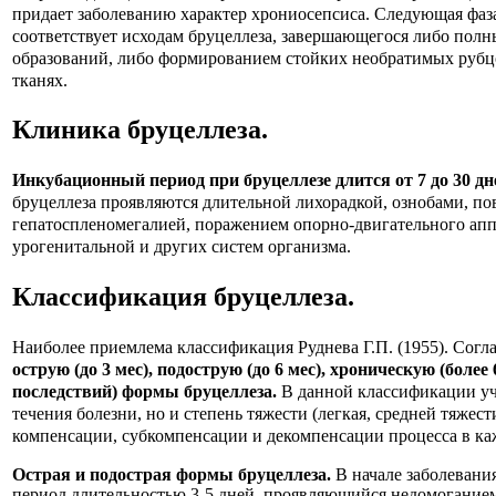
придает заболеванию характер хрониосепсиса. Следующая фаз
соответствует исходам бруцеллеза, завершающегося либо пол
образований, либо формированием стойких необратимых рубц
тканях.
Клиника
бруцеллеза
.
Инкубационный период при бруцеллезе длится от 7 до 30 дн
бруцеллеза проявляются длительной лихорадкой, ознобами, п
гепатоспленомегалией, поражением опорно-двигательного аппа
урогенитальной и других систем организма.
Классификация
бруцеллеза
.
Наиболее приемлема классификация Руднева Г.П. (1955). Согл
острую (до 3 мес), подострую (до 6 мес), хроническую (более
последствий) формы бруцеллеза.
В данной классификации уч
течения болезни, но и степень тяжести (легкая, средней тяжест
компенсации, субкомпенсации и декомпенсации процесса в ка
Острая и подострая формы бруцеллеза.
В начале заболевани
период длительностью 3-5 дней, проявляющийся недомоганием