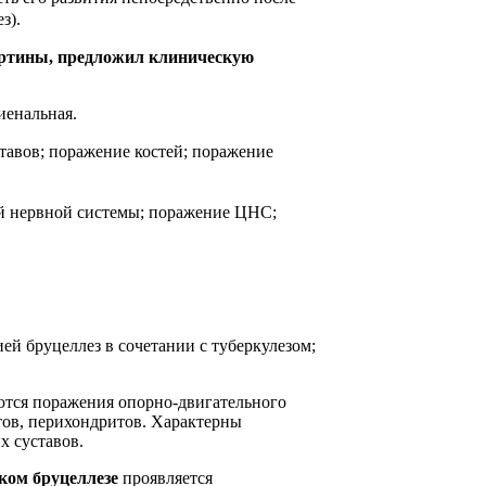
з).
картины, предложил клиническую
иенальная.
ставов;
поражение костей; поражение
ой нервной
системы; поражение ЦНС;
ей бруцеллез в сочетании с туберкулезом;
тся поражения опорно-двигательного
итов, перихондритов. Характерны
х суставов.
ком бруцеллезе
проявляется