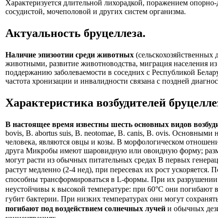
Характеризуется длительной лихорадкой, поражением опорно-д
сосудистой, мочеполовой и других систем организма.
Актуальность
бруцеллеза
.
Наличие эпизоотии среди животных
(сельскохозяйственных 
животными, развитие животноводства, миграция населения из
поддержанию заболеваемости в соседних с Республикой Белару
частота хронизации и инвалидности связана с поздней диагнос
Характеристика возбудителей
бруцелле
В настоящее время известны шесть основных видов возбуди
bovis, В. abortus suis, В. neotomae, В. canis, В. ovis. Основными
человека, являются овцы и козы. В морфологическом отношени
друга Микробы имеют шаровидную или овоидную форму; разме
могут расти из обычных питательных средах В первых генера
растут медленно (2-4 нед), при пересевах их рост ускоряется.
способны трансформироваться в L-формы. При их разрушении
неустойчивы к высокой температуре: при 60°С они погибают в
губит бактерии. При низких температурах они могут сохранят
погибают под воздействием солнечных лучей
и обычных дез