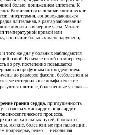
овной болью, понижением аппетита. К
тают. Развиваются основные клинические
тся: гипертермия, сопровождающаяся
адка длительная, в разгар заболевания
вине дня или в вечерние часы. Может
п температурной кривой или
у, состояние больных мало нарушено;
о и того же дня у больных наблюдаются
щий озноб. В начале озноба температура
сть во рту, постепенно повышается
вершаются профузным потоотделением.
чены до размеров фасоли, безболезненны
ются мезентериальные
лимфатические
бразуются плотные, болезненные узелки —
рение границ сердца
, приглушенность
ут развиться миокардит, эндокардит,
токсикосептического процесса,
ерхних дыхательных путей, бронхиты,
ены, мягкие, болезненные при пальпации.
ом подреберье, редко — небольшая