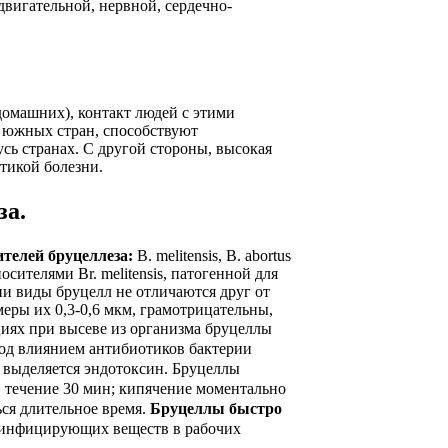
вигательной, нервной, сердечно-
домашних), контакт людей с этими
 южных стран, способствуют
сь странах. С другой стороны, высокая
тикой болезни.
за
.
телей бруцеллеза:
В. melitensis, В. abortus
 носителями Br. melitensis, патогенной для
и виды бруцелл не отличаются друг от
ры их 0,3-0,6 мкм, грамотрицательны,
циях при высеве из организма
бруцеллы
 Под влиянием антибиотиков бактерии
 выделяется эндотоксин. Бруцеллы
 течение 30 мин; кипячение моментально
ься длительное время.
Бруцеллы быстро
инфицирующих веществ в рабочих