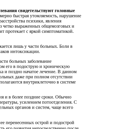
олевания свидетельствуют головные
змерно быстрая утомляемость, нарушение
расстройства психики, явления
ез четко выраженных общемозговых и
т протекает с яркой симптоматикой.
ается лишь у части больных. Боли в
наков интоксикации.
асти больных заболевание
дом его в подострую и хроническую
а и поздно начатое лечение. В данном
больных даже при полном отсутствии
полагаются внутриклеточно в системе
ия и в более поздние сроки. Обычно
ературы, усилением потоотделения. С
ельных органов и систем, чаще всего
нее
перенесенных острой и подострой
ть его развития непосредственно после