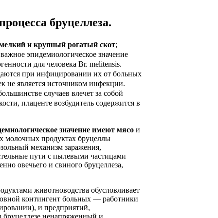
 процесса
бруцеллеза
.
мелкий и крупный рогатый скот
;
е важное эпидемиологическое значение
нности для человека Br. melitensis.
даются при инфицировании их от больных
век не является источником инфекции.
ольшинстве случаев влечет за собой
ости, плаценте возбудитель содержится в
демиологическое значение имеют мясо
и
ых молочных продуктах бруцеллы
розольный механизм заражения,
ательные пути с пылевыми частицами
енно овечьего и свиного бруцеллеза,
одуктами животноводства обусловливает
овной контингент больных — работники
ировании), и предприятий,
 бруцеллезе ненапряженный и