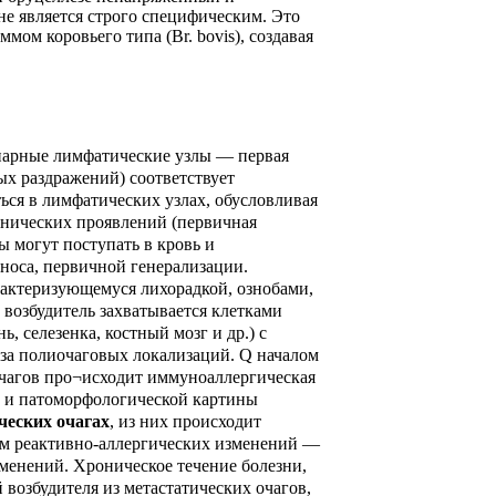
не является строго специфическим. Это
ом коровьего типа (Br. bovis), создавая
нарные лимфатические узлы — первая
ых раздражений) соответствует
ься в лимфатических узлах, обусловливая
инических проявлений (первичная
ы могут поступать в кровь и
аноса, первичной генерализации.
рактеризующемуся лихорадкой, ознобами,
возбудитель захватывается клетками
 селезенка, костный мозг и др.) с
за полиочаговых локализаций. Q началом
чагов про¬исходит иммуноаллергическая
а и патоморфологической картины
ческих очагах
, из них происходит
ием реактивно-аллергических изменений —
менений. Хроническое течение болезни,
возбудителя из метастатических очагов,