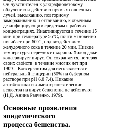
Он чувствителен к ультрафиолетовому
облучению и действию прямых солнечных
лучей, высыханию, повторному
замораживанию и оттаиванию, к обычным
дезинфицирующим средствам в рабочих
концентрациях. Инактивируется в течение 15
мин при температуре 56°С, почти мгновенно
погибает при 60°С, под воздействием
желудочного сока в течение 20 мин. Низкие
температуры пере¬носит хорошо. Холод даже
консервирует вирус. Он сохраняется, не теряя
своих свойств, в течение многих лет при
190°С. Консервантом для него является и
нейтральный глицерин (50% на буферном
растворе при pH 6,8 7,4). Никакие
антибиотики и химиотерапевтические
вещества на вирус бешенства не действуют
(Н.Д. Анина Радченко, 1979).
Основные проявления
эпидемического
процесса
бешенства
.