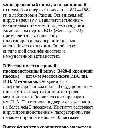
Фиксированный вирус, или вакцинный
штамм
, был впервые получен в 1881—1884
гг. в лаборатории Pasteur. Оригинальный
вирус Pasteur (PV-II) является эталонным
вакцинным штаммом и по рекомендации
Комитета экспертов ВОЗ (Женева, 1972)
применяется для получения
инактивированных нервнотканевых
антирабических вакцин. Он обладает
антигенной специфичностью и
иммуногенной активностью.
В России имеется единый
производственный вирус (3420-й кроличий
пассаж) — штамм Московского ИВС им.
И.И. Мечникова.
Он хранится в
лиофилизированном виде в Государственном
институте стандартизации и контроля
медицинских и биологических препаратов
им. J1.A. Тарасовича, подвергаясь ежегодно
не более чем 3 пассажам. Институт рассылает
вирус производственным лабораториям, где
он может пройти не более 10 пассажей
Вирус бешенства сравнительно малостоек.