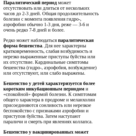
Паралитический период
может
отсутствовать или длиться от нескольких
часов до 2-3 дней. Общая продолжительность
болезни с момента появления гидро-,
аэрофобии обычно 1-3 дня, реже — 3-6 и
очень редко 7-8 дней и более.
Редко может наблюдаться
паралитическая
форма бешенства
. Для нее характерны
кратковременность, слабая возбудимость и
нерезко выраженные приступы буйства или
их отсутствие. Кардинальные симптомы
бешенства (гидро-, аэрофобия, возбуждение)
или отсутствуют, или слабо выражены.
Бешенство у детей характеризуется более
коротким инкубационным периодом
и
«спокойной» формой болезни. К симптомам
общего характера в продроме и меланхолии
присоединяются сонливость или нерезкое
беспокойство с признаками аэрофобии и
приступов буйства. Затем наступают
параличи и смерть при явлениях коллапса.
Бешенство у вакцинированных может