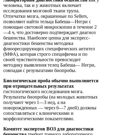
человека, так и у животных включает
исследования мозговой ткани трупа.
Отпечатки мозга, окрашенные по Sellers,
позволяют найти тельца Бабеша—Негри с
помощью световой микроскопии в течение 2
—4 ч, что достоверно подтверждает диагноз
бешенства. Наиболее ценна для экспресс-
диагностики бешенства методика
флюоресцирующих специфических антител
(МФА), которая строго специфична и по
своей чувствительности превосходит
методику выявления телец Бабеша— Негри,
совпадая с результатами биопробы.
Биологическая проба обычно выполняется
при отрицательных результатах
гистологического исследования мозга.
Результаты биопробы (на молодых животных
получают через 1—3 нед, а на
новорожденных — через 6—7 дней) должны
сопоставляться с клиническими и
морфологическими показателями.
Комитет экспертов ВОЗ для диагностики
бешенства
требует точного лабораторного