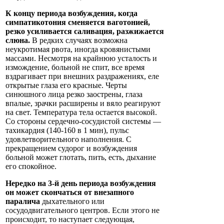
К концу периода возбуждения, когда
симпатикотония сменяется ваготонией,
резко усиливается саливация, разжижается
слюна.
В редких случаях возможна
неукротимая рвота, иногда кровянистыми
массами. Несмотря на крайнюю усталость и
измождение, больной не спит, все время
вздрагивает при внешних раздражениях, еле
открытые глаза его красные. Черты
синюшного лица резко заострены, глаза
впалые, зрачки расширены и вяло реагируют
на свет. Температура тела остается высокой.
Со стороны сердечно-сосудистой системы —
тахикардия (140-160 в 1 мин), пульс
удовлетворительного наполнения. С
прекращением судорог и возбуждения
больной может глотать, пить, есть, дыхание
его спокойное.
Нередко на 3-й день периода возбуждения
он может скончаться от внезапного
паралича
дыхательного или
сосудодвигательного центров. Если этого не
происходит, то наступает следующая,