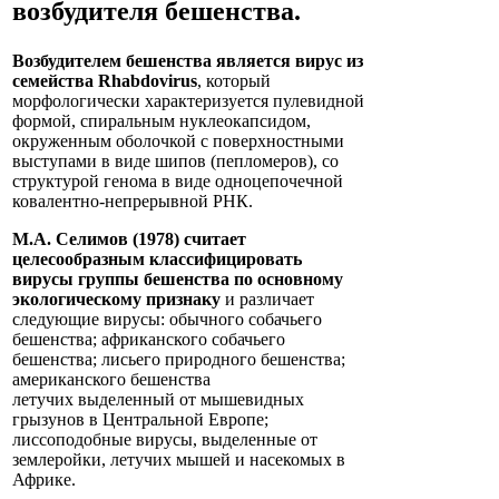
возбудителя
бешенства
.
Возбудителем бешенства является вирус из
семейства Rhabdovirus
, который
морфологически характеризуется пулевидной
формой, спиральным нуклеокапсидом,
окруженным оболочкой с поверхностными
выступами в виде шипов (пепломеров), со
структурой генома в виде одноцепочечной
ковалентно-непрерывной РНК.
М.А. Селимов (1978) считает
целесообразным классифицировать
вирусы группы бешенства по основному
экологическому признаку
и различает
следующие вирусы: обычного собачьего
бешенства; африканского собачьего
бешенства; лисьего природного бешенства;
американского бешенства
летучих выделенный от мышевидных
грызунов в Центральной Европе;
лиссоподобные вирусы, выделенные от
землеройки, летучих мышей и насекомых в
Африке.