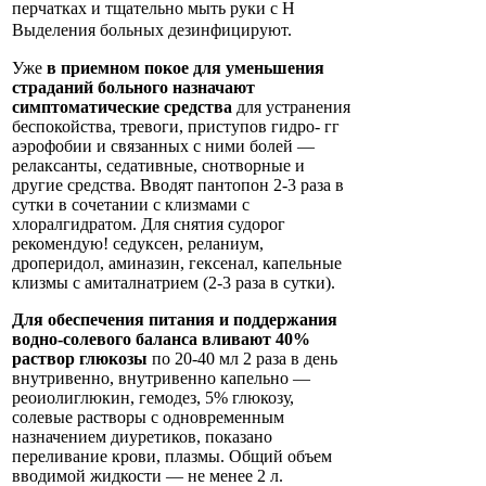
перчатках и тщательно мыть руки с Н
Выделения больных дезинфицируют.
Уже
в приемном покое для уменьшения
страданий больного назначают
симптоматические средства
для устранения
беспокойства, тревоги, приступов гидро- гг
аэрофобии и связанных с ними болей —
релаксанты, седативные, снотворные и
другие средства. Вводят пантопон 2-3 раза в
сутки в сочетании с клизмами с
хлоралгидратом. Для снятия судорог
рекомендую! седуксен, реланиум,
дроперидол, аминазин, гексенал, капельные
клизмы с амиталнатрием (2-3 раза в сутки).
Для обеспечения питания и поддержания
водно-солевого баланса вливают 40%
раствор глюкозы
по 20-40 мл 2 раза в день
внутривенно, внутривенно капельно —
реоиолиглюкин, гемодез, 5% глюкозу,
солевые растворы с одновременным
назначением диуретиков, показано
переливание крови, плазмы. Общий объем
вводимой жидкости — не менее 2 л.