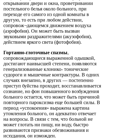
открывании двери и окна, проветривании
постельного белья около больного, при
переходе его самого из одной комнаты в
другую, то есть при любом действии,
сопровож¬дающемся движением воздуха
(аэрофобия). Он может быть вызван
звуковыми раздражителями (акузофобия),
действием яркого света (фотофобия).
Гортанно-глоточные спазмы
,
сопровождающиеся выраженной одышкой,
достигают наивысшей степени, появляются
генерализованные клонико- тонические
судороги и мышечные контрактуры. В одних
случаях внезапно, в других — постепенно
приступ буйства проходит, восстанавливается
сознание, но фон повышенного возбуждения
больного остается, что может быть причиной
повторного пароксизма еще большей силы. В
период «успокоения» выражена картина
утомления больного, он адекватно отвечает
на вопросы. В связи с тем, что больной не
может глотать ни пищу, ни воду, быстро
развиваются признаки обезвоживания и
исхудания, он изможден.