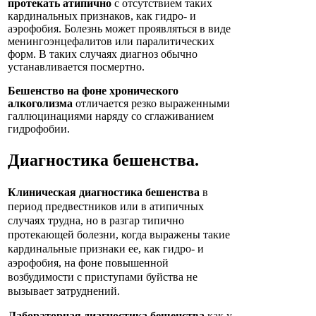
протекать атипично
с отсутствием таких
кардинальных признаков, как гидро- и
аэрофобия. Болезнь может проявляться в виде
менингоэнцефалитов или паралитических
форм. В таких случаях диагноз обычно
устанавливается посмертно.
Бешенство на фоне хронического
алкоголизма
отличается резко выраженными
галлюцинациями наряду со сглаживанием
гидрофобии.
Диагностика
бешенства
.
Клиническая диагностика бешенства
в
период предвестников или в атипичных
случаях трудна, но в разгар типично
протекающей болезни, когда выражены такие
кардинальные признаки ее, как гидро- и
аэрофобия, на фоне повышенной
возбудимости с приступами буйства не
вызывает затруднений.
Лабораторная диагностика бешенства
как у