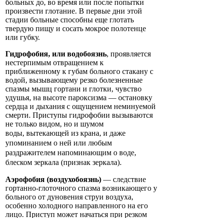
больных до, во время или после попытки
произвести глотание. В первые дни этой
стадии больные способны еще глотать
твердую пищу и сосать мокрое полотенце
или губку.
Гидрофобия, или водобоязнь
, проявляется
нестерпимым отвращением к
приближенному к губам больного стакану с
водой, вызывающему резко болезненные
спазмы мышц гортани и глотки, чувство
удушья, на высоте пароксизма — остановку
сердца и дыхания с ощущением неминуемой
смерти. Приступы гидрофобии вызываются
не только видом, но и шумом
воды,
вытекающей из крана, и даже
упоминанием о ней или любым
раздражителем напоминающим о воде,
блеском зеркала (признак зеркала).
Аэрофобия (воздухобоязнь)
— следствие
гортанно-глоточного спазма возникающего у
больного от дуновения струи воздуха,
особенно холодного направленного на его
лицо. Приступ может начаться при резком