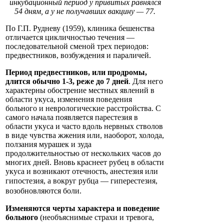
инкубационный период у привитых равнялся
54 дням, а у не получавших вакцину — 77.
По Г.П. Рудневу (1959), клиника бешенства
отличается цикличностью течения —
последовательной сменой трех периодов:
предвестников, возбуждения и параличей.
Период предвестников, или продромы,
длится обычно 1-3, реже до 7 дней
. Для него
характерны обострение местных явлений в
области укуса, изменения поведения
больного и неврологические расстройства. С
самого начала появляется парестезия в
области укуса и часто вдоль нервных стволов
в виде чувства жжения или, наоборот, холода,
ползания мурашек и зуда
продолжительностью от нескольких часов до
многих дней. Вновь краснеет рубец в области
укуса и возникают отечность, анестезия или
гипостезия, а вокруг рубца
— гиперестезия,
возобновляются боли.
Изменяются черты характера и поведение
больного
(необъяснимые страхи и тревога,