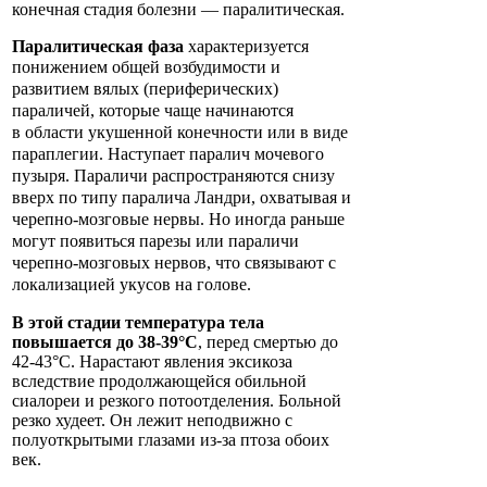
конечная стадия болезни — паралитическая.
Паралитическая фаза
характеризуется
понижением общей возбудимости
и
развитием вялых (периферических)
параличей, которые чаще начинаются
в
области укушенной конечности или в виде
параплегии. Наступает паралич
мочевого
пузыря. Параличи распространяются снизу
вверх по типу паралича
Ландри, охватывая и
черепно-мозговые нервы. Но иногда раньше
могут появиться
парезы или параличи
черепно-мозговых нервов, что связывают с
локализацией укусов на голове.
В этой стадии температура тела
повышается до 38-39°С
, перед смертью до
42-43°С. Нарастают явления эксикоза
вследствие продолжающейся обильной
сиалореи и резкого потоотделения. Больной
резко худеет. Он лежит неподвижно с
полуоткрытыми глазами из-за птоза обоих
век.