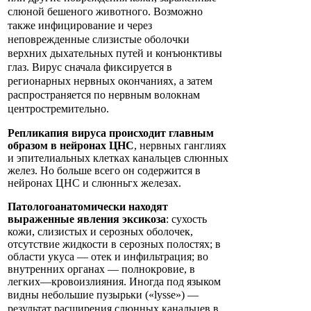
слюной бешеного животного. Возможно
также инфицирование и через
неповрежденные слизистые оболочки
верхних дыхательных путей и конъюнктивы
глаз. Вирус сначала фиксируется в
регионарных нервных окончаниях, а затем
распространяется по нервным волокнам
центростремительно.
Репликапия вируса происходит главным
образом в нейронах ЦНС
, нервных ганглиях
и эпителиальных клетках канальцев слюнных
желез. Но больше всего он содержится в
нейронах ЦНС и слюнньгх железах.
Патологоанатомически находят
выраженные явления эксикоза
: сухость
кожи, слизистых и серозных оболочек,
отсутствие жидкости в серозных полостях; в
области укуса — отек и инфильтрация; во
внутренних органах — полнокровие, в
легких—кровоизлияния. Иногда под языком
видны небольшие пузырьки («lysse»)
—
результат расширения слюнных канальцев в