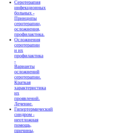
Серотерапия
инфекционных
больных -
Принципы
серотерапии,
осложнения,
профилактика.
Осложнения
серотерапии
и их
профилактика
-
Варианты
осложнений
серотерапии.
Краткая
характеристика
их
проявлений.
Лечение.
Гипертермический
синдром -
неотложная
помощь,
причины,