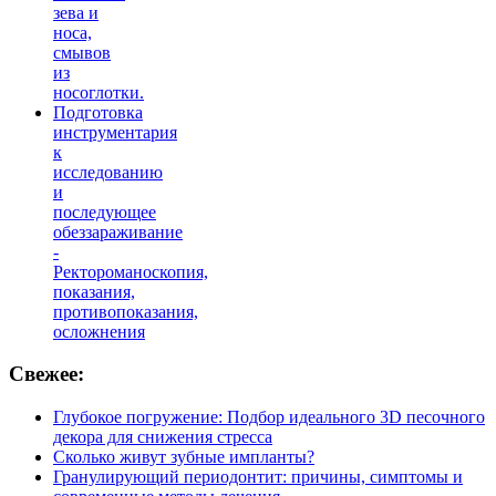
зева и
носа,
смывов
из
носоглотки.
Подготовка
инструментария
к
исследованию
и
последующее
обеззараживание
-
Ректороманоскопия,
показания,
противопоказания,
осложнения
Свежее:
Глубокое погружение: Подбор идеального 3D песочного
декора для снижения стресса
Сколько живут зубные импланты?
Гранулирующий периодонтит: причины, симптомы и