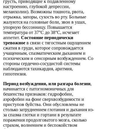
грусть, приводящие к подавленному
настроению, глубокой депрессии,
меланхолии). Возможны тошнота, рвота,
отрыжка, запоры, сухость во рту. Больные
жалуются на головные боли, звон в ушах,
упорную бессонницу. Повышается
температура от 37°С до 38°С, исчезает
аппетит.
Состояние периодически
тревожное
в связи с тягостным ощущением
сжатия в груди, которое сопровождается
учащенным, спазматическим дыханием и
психическим и сенсорным возбуждением. Со
стороны сердечно-сосудистой системы
наблюдаются тахикардия, аритмия,
гипотензия.
Период возбуждения, или разгара болезни
,
начинается с патогномоничных для
бешенства признаков: гидрофобии,
аэрофобии на фоне сверхвозбудимости и
приступов буйства. Они обусловлены не
столько затруднением глотания и дыхания из-
за спазма глотки и гортани в результате
поражения продолговатого мозга, сколько
страхом, волнением и беспокойством