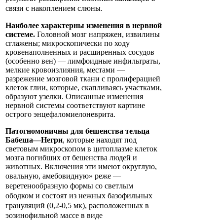
связи с накоплением слюны.
Наиболее характерны изменения в нервной
системе.
Головной мозг напряжен, извилины
сглажены; микроскопически по ходу
кровенаполненных и расширенных сосудов
(особенно вен) — лимфоидные инфильтраты,
мелкие кровоизлияния, местами —
разрежение мозговой ткани с пролиферацией
клеток глии, которые, скапливаясь участками,
образуют узелки. Описанные изменения
нервной системы соответствуют картине
острого энцефаломиелоневрита.
Патогномоничны для бешенства тельца
Бабеша—Негри
, которые находят под
световым микроскопом в цитоплазме клеток
мозга погибших от бешенства людей и
животных. Включения эти имеют округлую,
овальную, амебовидную»
реже —
веретенообразную формы со светлым
ободком и состоят из нежных базофильных
грануляций (0,2-0,5 мк), расположенных в
эозинофильной массе в виде