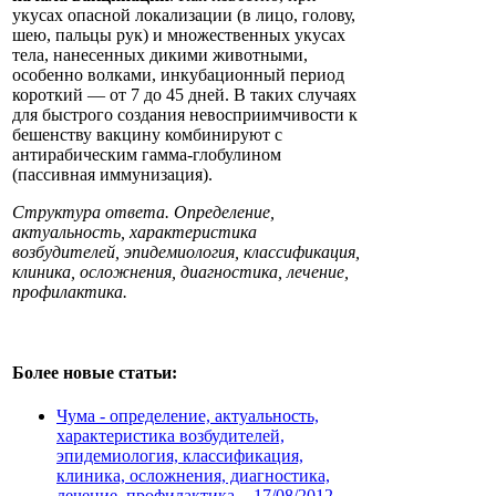
укусах опасной локализации (в лицо, голову,
шею, пальцы рук) и множественных укусах
тела, нанесенных дикими животными,
особенно волками, инкубационный период
короткий — от 7 до 45 дней. В таких случаях
для быстрого создания невосприимчивости к
бешенству вакцину комбинируют с
антирабическим гамма-глобулином
(пассивная иммунизация).
Структура ответа. Определение,
актуальность, характеристика
возбудителей, эпидемиология, классификация,
клиника, осложнения, диагностика, лечение,
профилактика.
Более новые статьи:
Чума - определение, актуальность,
характеристика возбудителей,
эпидемиология, классификация,
клиника, осложнения, диагностика,
лечение, профилактика. -
17/08/2012