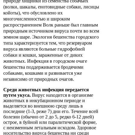
природе хищники из семейства собачьих
(волки, шакалы, енотовидные собаки, лисицы
койоты), что обусловлено их
многочисленностью и широким
распространением Волк раньше был главным
природным источником вируса почти во всем
земном шаре. Экология бешенства городского
типа характеризуется тем, что резервуаром
вируса являются больные гидрофобией
собаки и кошки, зараженные от диких
животных. Инфекция в городском очаге
бешенства поддерживается бродячими
собаками, кошками и развивается уже
независимо от природных очагов.
Среди животных инфекция передается
путем укуса.
Вирус находится в организме
животных в инкубационном периоде и
выделяется во внешнюю среду лишь в
последние (1-3, реже 7) дни его. Течение всей
болезни (обычно от 2 до 5, редко 6-12 дней)
острое, в буйной или паралитической форме,
с неизменным летальным исходом. Здоровое
носительство вируса бешенства ни среди