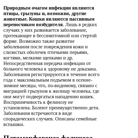
Природным очагом инфекции являются
птицы, грызуны и, возможно, другие
животные. Кошки являются пассивным
переносчиком возбудителя
. Лишь в редких
случаях у них развивается заболевание,
протекающее в бессимптомной или стертой
форме. Возможно также развитие
заболевания после повреждения кожи и
слизистых оболочек птичьими перьями,
когтями, мелкими щепками и др.
Непосредственная передача инфекции от
больного человека к здоровому не доказана.
Заболевания регистрируются в течение всего
года с максимальным подъемом в осенне-
зимние месяцы, что, по-видимому, связано с
миграцией грызунов к жилищу человека, где
они могут подвергаться нападению кошек.
Восприимчивость к фелинозу не
установлена. Болеют преимущественно дети.
Заболевания встречаются в виде
спорадических случаев. Описаны семейные
вспышки.
Патоморфогенез
фелиноза
.