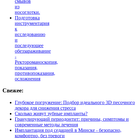
смывов
из
носоглотки.
Подготовка
инструментария
к
исследованию
и
последующее
обеззараживание
-
Ректороманоскопия,
показания,
противопоказания,
осложнения
Свежее:
Глубокое погружение: Подбор идеального 3D песочного
декора для снижения стресса
Сколько живут зубные импланты?
Гранулирующий периодонтит: причины, симптомы и
современные методы лечения
Имплантация под седацией в Минске - безопасно,
комфортно, без тревоги