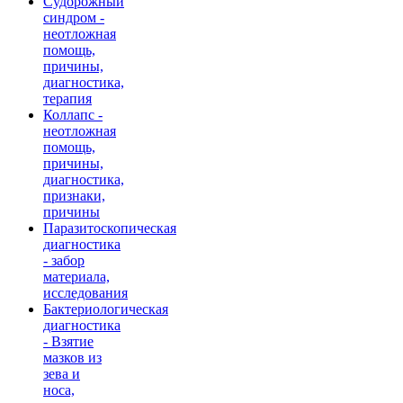
Судорожный
синдром -
неотложная
помощь,
причины,
диагностика,
терапия
Коллапс -
неотложная
помощь,
причины,
диагностика,
признаки,
причины
Паразитоскопическая
диагностика
- забор
материала,
исследования
Бактериологическая
диагностика
- Взятие
мазков из
зева и
носа,