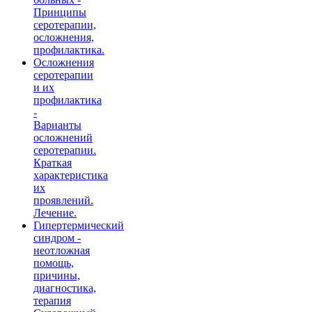
Принципы
серотерапии,
осложнения,
профилактика.
Осложнения
серотерапии
и их
профилактика
-
Варианты
осложнений
серотерапии.
Краткая
характеристика
их
проявлений.
Лечение.
Гипертермический
синдром -
неотложная
помощь,
причины,
диагностика,
терапия