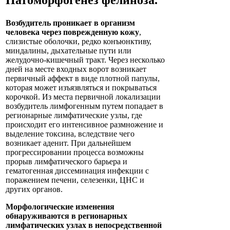
Возбудитель проникает в организм
человека через поврежденную кожу
,
слизистые оболочки, редко конъюнктиву,
миндалины, дыхательные пути или
желудочно-кишечный тракт. Через несколько
дней на месте входных ворот возникает
первичный аффект в виде плотной папулы,
которая может изъязвляться и покрываться
корочкой. Из места первичной локализации
возбудитель лимфогенным путем попадает в
регионарные лимфатические узлы, где
происходит его интенсивное размножение и
выделение токсина, вследствие чего
возникает аденит. При дальнейшем
прогрессировании процесса возможны
прорыв лимфатического барьера и
гематогенная диссеминация инфекции с
поражением печени, селезенки, ЦНС и
других органов.
Морфологические изменения
обнаруживаются в регионарных
лимфатических узлах в непосредственной