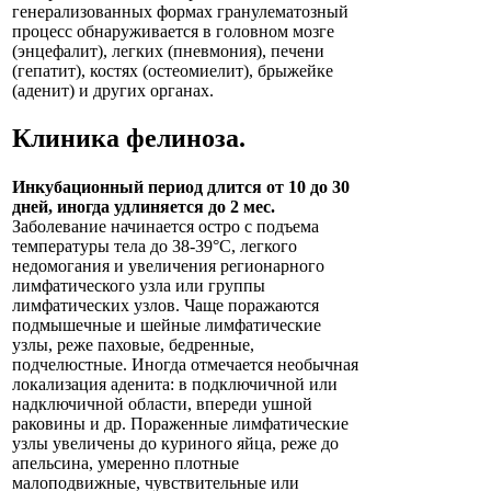
генерализованных формах гранулематозный
процесс обнаруживается в головном мозге
(энцефалит), легких (пневмония), печени
(гепатит), костях (остеомиелит), брыжейке
(аденит) и других органах.
Клиника
фелиноза
.
Инкубационный период длится от 10 до 30
дней, иногда удлиняется до 2 мес.
Заболевание начинается остро с подъема
температуры тела до 38-39°С, легкого
недомогания и увеличения регионарного
лимфатического узла или группы
лимфатических узлов. Чаще поражаются
подмышечные и шейные лимфатические
узлы, реже паховые, бедренные,
подчелюстные. Иногда отмечается необычная
локализация аденита: в подключичной или
надключичной области, впереди ушной
раковины и др. Пораженные лимфатические
узлы увеличены до куриного яйца, реже до
апельсина, умеренно плотные
малоподвижные, чувствительные или