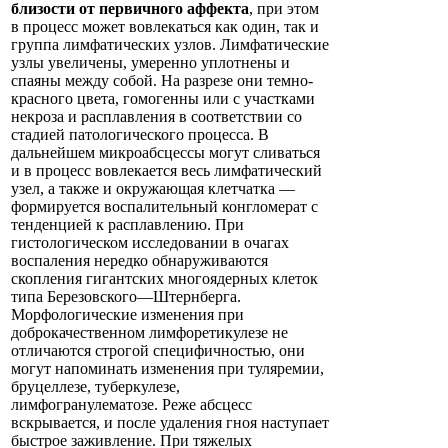
близости от первичного аффекта
, при этом
в процесс может вовлекаться как один, так и
группа лимфатических узлов. Лимфатические
узлы увеличены, умеренно уплотнены и
спаяны между собой. На разрезе они темно-
красного цвета, гомогенны или с участками
некроза и расплавления в соответствии со
стадией патологического процесса. В
дальнейшем микроабсцессы могут сливаться
и в процесс вовлекается весь лимфатический
узел, а также и окружающая клетчатка —
формируется воспалительный конгломерат с
тенденцией к расплавлению. При
гистологическом исследовании в очагах
воспаления нередко обнаруживаются
скопления гигантских многоядерных клеток
типа Березовского—Штернберга.
Морфологические изменения при
доброкачественном лимфоретикулезе не
отличаются строгой специфичностью, они
могут напоминать изменения при туляремии,
бруцеллезе, туберкулезе,
лимфогранулематозе. Реже абсцесс
вскрывается, и после удаления гноя наступает
быстрое заживление. При тяжелых