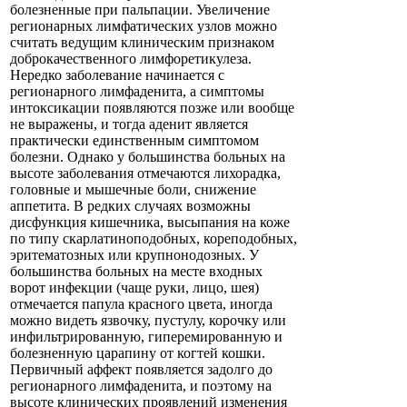
болезненные при пальпации. Увеличение
регионарных лимфатических узлов можно
считать ведущим клиническим признаком
доброкачественного лимфоретикулеза.
Нередко заболевание начинается с
регионарного лимфаденита, а симптомы
интоксикации появляются позже или вообще
не выражены, и тогда аденит является
практически единственным симптомом
болезни. Однако у большинства больных на
высоте заболевания отмечаются лихорадка,
головные и мышечные боли, снижение
аппетита. В редких случаях возможны
дисфункция кишечника, высыпания на коже
по типу скарлатиноподобных, кореподобных,
эритематозных или крупнонодозных. У
большинства больных на месте входных
ворот инфекции (чаще руки, лицо, шея)
отмечается папула красного цвета, иногда
можно видеть язвочку, пустулу, корочку или
инфильтрированную, гиперемированную и
болезненную царапину от когтей кошки.
Первичный аффект появляется задолго до
регионарного лимфаденита, и поэтому на
высоте клинических проявлений изменения