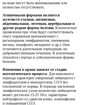
на коже могут быть минимальными или
полностью отсутствовать.
Атипичными формами являются
железисто-глазная, ангинозная,
абдоминальная, легочная, церебральная и
другие редкие формы болезни.
Клинические
проявления при этом будут соответствовать
очагу поражения (конъюнктивит с
регионарным лимфаденитом, пневмония,
ангина, энцефалит, мезаденит и др.). Они
отличаются длительным торпидным, но
доброкачественным течением. К атипичным
относятся стертые и субклинические формы
болезни.
Изменения в крови зависят от стадии
патологического процесса
. Для начального
периода характерен умеренный лейкоцитоз с
лимфоцитозом и моноцитозом. СОЭ без
отклонений от нормы. В периоде нагноения
лимфатических узлов количество лейкоцитов
может достигать 15-25 10/л, характерны
нейтрофилез со сдвигом влево, эозинофилия
и повышенная СОЭ.