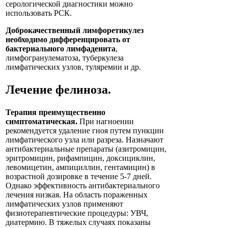
серологической диагностики можно
использовать РСК.
Доброкачественный лимфоретикулез
необходимо дифференцировать от
бактериального лимфаденита
,
лимфогранулематоза, туберкулеза
лимфатических узлов, туляремии и др.
Лечение
фелиноза
.
Терапия преимущественно
симптоматическая.
При нагноении
рекомендуется удаление гноя путем пункции
лимфатического узла или разреза. Назначают
антибактериальные препараты (азитромицин,
эритромицин, рифампицин, доксициклин,
левомицетин, ампициллин, гентамицин) в
возрастной дозировке в течение 5-7 дней.
Однако эффективность антибактериального
лечения низкая. На область пораженных
лимфатических узлов применяют
физиотерапевтические процедуры: УВЧ,
диатермию. В тяжелых случаях показаны