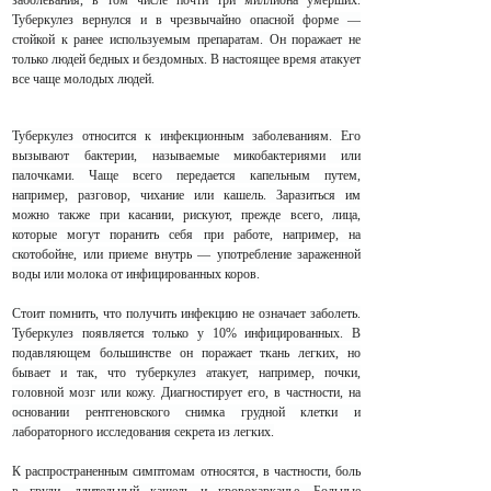
заболевания, в том числе почти три миллиона умерших.
Туберкулез вернулся и в чрезвычайно опасной форме —
стойкой к ранее используемым препаратам. Он поражает не
только людей бедных и бездомных. В настоящее время атакует
все чаще молодых людей.
Туберкулез относится к инфекционным заболеваниям. Его
вызывают бактерии, называемые микобактериями или
палочками. Чаще всего передается капельным путем,
например, разговор, чихание или кашель. Заразиться им
можно также при касании, рискуют, прежде всего, лица,
которые могут поранить себя при работе, например, на
скотобойне, или приеме внутрь — употребление зараженной
воды или молока от инфицированных коров.
Стоит помнить, что получить инфекцию не означает заболеть.
Туберкулез появляется только у 10% инфицированных. В
подавляющем большинстве он поражает ткань легких, но
бывает и так, что туберкулез атакует, например, почки,
головной мозг или кожу. Диагностирует его, в частности, на
основании рентгеновского снимка грудной клетки и
лабораторного исследования секрета из легких.
К распространенным симптомам относятся, в частности, боль