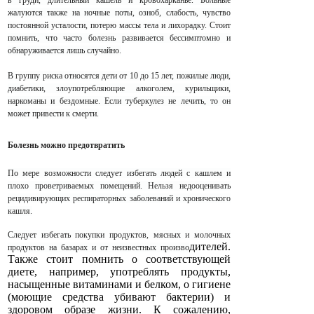
в груди, длительный кашель и кровохарканье. Больные
жалуются также на ночные поты, озноб, слабость, чувство
постоянной усталости, потерю массы тела и лихорадку. Стоит
помнить, что часто болезнь развивается бессимптомно и
обнаруживается лишь случайно.
В группу риска относятся дети от 10 до 15 лет, пожилые люди,
диабетики, злоупотребляющие алкоголем, курильщики,
наркоманы и бездомные.
Если туберкулез не лечить, то он
может привести к смерти.
Болезнь можно предотвратить
По мере возможности следует избегать людей с кашлем и
плохо проветриваемых помещений. Нельзя недооценивать
рецидивирующих респираторных заболеваний и хронического
кашля.
Следует избегать покупки продуктов, мясных и молочных
дителей.
продуктов на базарах и от неизвестных произво
Также стоит помнить о соответствующей
диете, например, употреблять продукты,
насыщенные витаминами и белком, о гигиене
(моющие средства убивают бактерии) и
здоровом образе жизни. К сожалению,