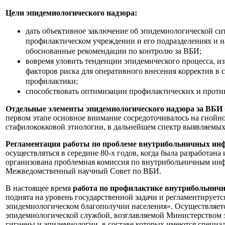
Цели эпидемиологического надзора:
дать объективное заключение об эпидемиологической си
профилактическом учреждении и его подразделениях и на
обоснованные рекомендации по контролю за ВБИ;
вовремя уловить тенденции эпидемического процесса, 
факторов риска для оперативного внесения корректив в
профилактики;
способствовать оптимизации профилактических и прот
Отдельные элементы эпидемиологического надзора за ВБИ
первом этапе основное внимание сосредоточивалось на гнойн
стафилококковой этиологии, в дальнейшем спектр выявляемы
Регламентация работы по проблеме внутрибольничных ин
осуществляться в середине 80-х годов, когда была разработан
организована проблемная комиссия по внутрибольничным инфе
Межведомственный научный Совет по ВБИ.
В настоящее время
работа по профилактике внутрибольнич
поднята на уровень государственной задачи и регламентируетс
эпидемиологическом благополучии населения». Осуществляется
эпидемиологической службой, возглавляемой Министерством з
гигиены и эпидемиологии, в составе которых имеются специал