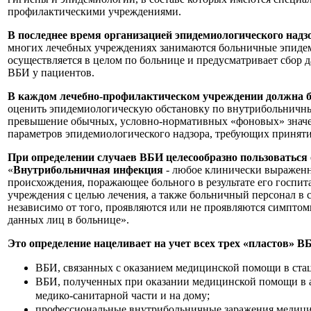
профилактическими учреждениями.
В последнее время организацией эпидемиологического надз
многих лечебных учреждениях занимаются больничные эпиде
осуществляется в целом по больнице и предусматривает сбор 
ВБИ у пациентов.
В каждом лечебно-профилактическом учреждении должна б
оценить эпидемиологическую обстановку по внутрибольничн
превышение обычных, условно-нормативных «фоновых» значе
параметров эпидемиологического надзора, требующих принят
При определении случаев ВБИ целесообразно пользоваться
«
Внутрибольничная инфекция
- любое клинически выраженн
происхождения, поражающее больного в результате его госпи
учреждения с целью лечения, а также больничный персонал в 
независимо от того, проявляются или не проявляются симптом
данных лиц в больнице».
Это определение нацеливает на учет всех трех «пластов» В
ВБИ, связанных с оказанием медицинской помощи в ста
ВБИ, полученных при оказании медицинской помощи в а
медико-санитарной части и на дому;
профессиональные внутрибольничные заражения медици