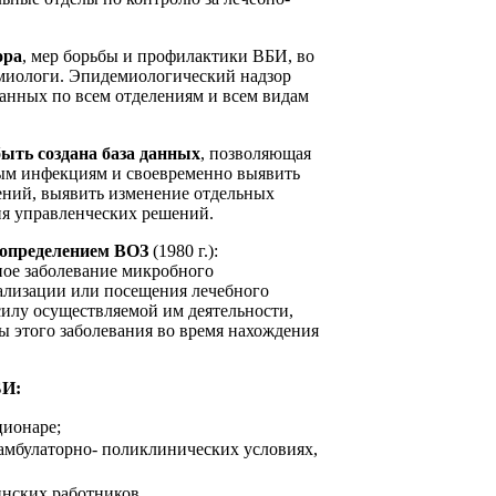
ора
, мер борьбы и профилактики ВБИ, во
миологи. Эпидемиологический надзор
данных по всем отделениям и всем видам
ыть создана база данных
, позволяющая
ым инфекциям и своевременно выявить
ний, выявить изменение отдельных
ия управленческих решений.
 определением ВОЗ
(1980 г.):
ое заболевание микробного
тализации или посещения лечебного
силу осуществляемой им деятельности,
ы этого заболевания во время нахождения
БИ:
ционаре;
мбулаторно- поликлинических условиях,
нских работников.