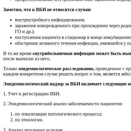
Заметим, что к ВБИ не относятся случаи:
внутриутробного инфицирования;
заражения новорожденного при прохождении через родо
ГО и др.);
поступления пациента в стационар в конце инкубационн
обострения затяжного течения инфекции, имевшейся у п
В то же время в
нутрибольничная инфекция может быть выяв
после выписки из него.
Только
эпидемиологическое расследование,
проведенное с пр
каждом конкретном случае решить вопрос о том, является заб
Эпидемиологический надзор за ВБИ включает следующие 
1. Учет и регистрацию ВБИ.
2. Эпидемиологический анализ заболеваемости пациентов:
по локализации патологического процесса;
по этиологии.
3. Анализ летальных исходов: