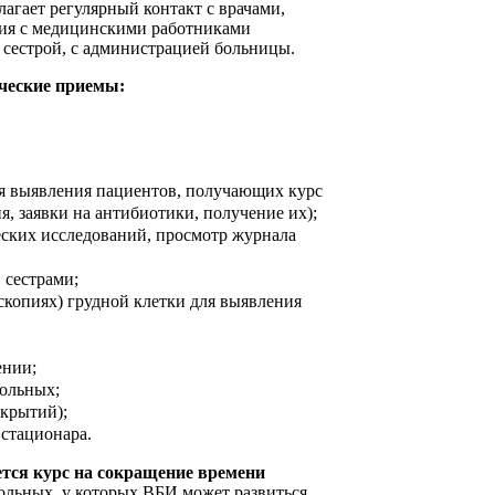
агает регулярный контакт с врачами,
ия с медицинскими работниками
 сестрой, с администрацией больницы.
ческие приемы:
я выявления пациентов, получающих курс
я, заявки на антибиотики, получение их);
еских исследований, просмотр журнала
 сестрами;
скопиях) грудной клетки для выявления
ении;
ольных;
скрытий);
 стационара.
уется курс на сокращение времени
ольных, у которых ВБИ может развиться