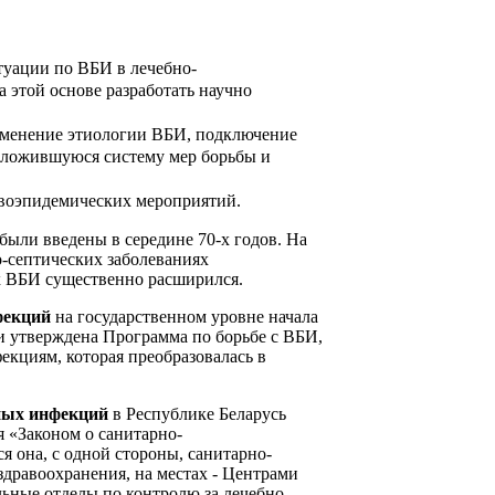
туации по ВБИ в лечебно-
 этой основе разработать научно
изменение этиологии ВБИ, подключение
 сложившуюся систему мер борьбы и
ивоэпидемических мероприятий.
были введены в середине 70-х годов. На
о-септических заболеваниях
х ВБИ существенно расширился.
фекций
на государственном уровне начала
а и утверждена Программа по борьбе с ВБИ,
кциям, которая преобразовалась в
ных инфекций
в Республике Беларусь
я «Законом о санитарно-
 она, с одной стороны, санитарно-
дравоохранения, на местах - Центрами
ьные отделы по контролю за лечебно-