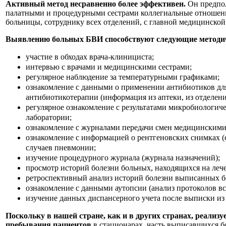
Активный метод несравненно более эффективен.
Он предпол
палатными и процедурными сестрами коллегиальные отношен
больницы, сотруднику всех отделений, с главной медицинской
Выявлению больных БВИ способствуют следующие методи
участие в обходах врача-клинициста;
интервью с врачами и медицинскими сестрами;
регулярное наблюдение за температурными графиками;
ознакомление с данными о применении антибиотиков дл
антибиотикотерапии (информация из аптеки, из отделени
регулярное ознакомление с результатами микробиологич
лаборатории;
ознакомление с журналами передачи смен медицинскими
ознакомление с информацией о рентгеновских снимках (
случаев пневмонии;
изучение процедурного журнала (журнала назначений);
просмотр историй болезни больных, находящихся на леч
ретроспективный анализ историй болезни выписанных б
ознакомление с данными аутопсии (анализ протоколов в
изучение данных диспансерного учета после выписки из
Поскольку в нашей стране, как и в других странах, реализ
пребывания пациентов
в стационарах, часть выписавшихся б