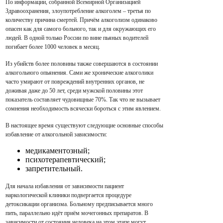
По информации, собранной Всемирной Организацией
Здравоохранения, злоупотребление алкоголем – третья по
количеству причина смертей. Причём алкоголизм одинаково
опасен как для самого больного, так и для окружающих его
людей. В одной только России по вине пьяных водителей
погибает более 1000 человек в месяц.
Из убийств более половины также совершаются в состоянии
алкогольного опьянения.
Сами же хронические алкоголики
часто умирают от повреждений внутренних органов, не
доживая даже до 50 лет, среди мужской половины этот
показатель составляет чудовищные 70%. Так что не вызывает
сомнения необходимость всячески бороться с этим явлением.
В настоящее время существуют следующие основные способы
избавление от алкогольной зависимости:
медикаментозный;
психотерапевтический;
запретительный.
Для начала избавления от зависимости пациент
наркологической клиники подвергается процедуре
детоксикации организма. Больному предписывается много
пить, параллельно идёт приём мочегонных препаратов. В
зависимости от состояния человека на этом этапе могут