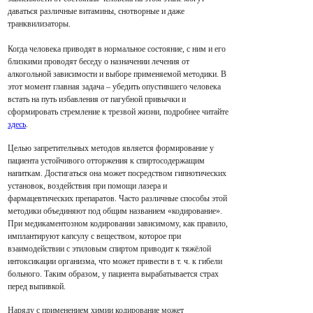
даваться различные витамины, снотворные и даже
транквилизаторы.
Когда человека приводят в нормальное состояние, с ним и его
близкими проводят беседу о назначении лечения от
алкогольной зависимости и выборе применяемой методики. В
этот момент главная задача – убедить опустившего человека
встать на путь избавления от пагубной привычки и
сформировать стремление к трезвой жизни, подробнее читайте
здесь
.
Целью запретительных методов является формирование у
пациента устойчивого отторжения к спиртосодержащим
напиткам. Достигаться она может посредством гипнотических
установок, воздействия при помощи лазера и
фармацевтических препаратов. Часто различные способы этой
методики объединяют под общим названием «кодирование».
При медикаментозном кодировании зависимому, как правило,
имплантируют капсулу с веществом, которое при
взаимодействии с этиловым спиртом приводит к тяжёлой
интоксикации организма, что может привести в т. ч. к гибели
больного. Таким образом, у пациента вырабатывается страх
перед выпивкой.
Наряду с применением химии кодирование может