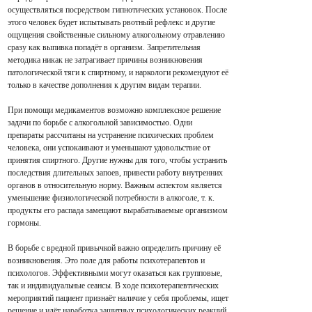
осуществляться посредством гипнотических установок. После
этого человек будет испытывать рвотный рефлекс и другие
ощущения свойственные сильному алкогольному отравлению
сразу как выпивка попадёт в организм. Запретительная
методика никак не затрагивает причины возникновения
патологической тяги к спиртному, и наркологи рекомендуют её
только в качестве дополнения к другим видам терапии.
При помощи медикаментов возможно комплексное решение
задачи по борьбе с алкогольной зависимостью. Одни
препараты рассчитаны на устранение психических проблем
человека, они успокаивают и уменьшают удовольствие от
принятия спиртного. Другие нужны для того, чтобы устранить
последствия длительных запоев, привести работу внутренних
органов в относительную норму. Важным аспектом является
уменьшение физиологической потребности в алкоголе, т. к.
продукты его распада замещают вырабатываемые организмом
гормоны.
В борьбе с вредной привычкой важно определить причину её
возникновения. Это поле для работы психотерапевтов и
психологов. Эффективными могут оказаться как групповые,
так и индивидуальные сеансы. В ходе психотерапевтических
мероприятий пациент признаёт наличие у себя проблемы, ищет
решение и идёт наработка защитных психологических реакций