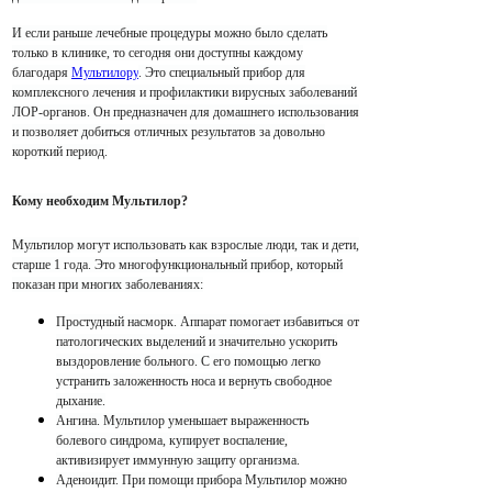
И если раньше лечебные процедуры можно было сделать
только в клинике, то сегодня они доступны каждому
благодаря
Мультилору
. Это специальный прибор для
комплексного лечения и профилактики вирусных заболеваний
ЛОР-органов. Он предназначен для домашнего использования
и позволяет добиться отличных результатов за довольно
короткий период.
Кому необходим Мультилор?
Мультилор могут использовать как взрослые люди, так и дети,
старше 1 года. Это многофункциональный прибор, который
показан при многих заболеваниях:
Простудный насморк. Аппарат помогает избавиться от
патологических выделений и значительно ускорить
выздоровление больного. С его помощью легко
устранить заложенность носа и вернуть свободное
дыхание.
Ангина. Мультилор уменьшает выраженность
болевого синдрома, купирует воспаление,
активизирует иммунную защиту организма.
Аденоидит. При помощи прибора Мультилор можно