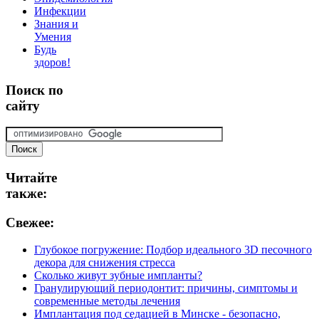
Инфекции
Знания и
Умения
Будь
здоров!
Поиск
по
сайту
Читайте
также:
Свежее:
Глубокое погружение: Подбор идеального 3D песочного
декора для снижения стресса
Сколько живут зубные импланты?
Гранулирующий периодонтит: причины, симптомы и
современные методы лечения
Имплантация под седацией в Минске - безопасно,