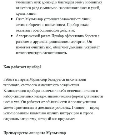
уменьшить отёк аденоид и благодаря этому избавиться
от целого ряда симптомов: заложенного носа и ушей,
храпа, кашля.
Отит. Мультилор устраняет заложенность ушей,
активно борется с воспалением. Прибор также
оказывает обезболивающее действие.
Аллергический ринит. Прибор эффективно борется с
ринитом и другими проявлениями аллергии. Он
помогает очистить нос, облегчает дыхание, устраняет
патологическую слезоточивость.
Как работает прибор?
Работа аппарата Мультилор базируется на сочетании
теплового, светового и магнитного воздействия.
Комплектация прибора включает в себя источник питания и
набор специальных насадок анатомической формы для полости
носа и уха. Он работает от обычной сети и вполне успешно
может применяться в домашних условиях. Главное — перед
использованием тщательно изучить инструкцию и строго
следовать алгоритму, который она предлагает.
Преимущества аппарата Мультилор