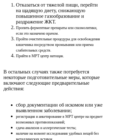
Отказаться от тяжелой пищи, перейти
на щадящую диету, снижающую
повышенное газообразование и
раздражение ЖКТ.
Пропить ферментные препараты или спазмолитики,
если это назначено врачом.
Пройти очистительные процедуры для освобождения
кишечника посредством промывания или приема
слабительных средств.
Прийти в МРТ центр натощак.
В остальных случаях также потребуется
некоторые подготовительные меры, которые
включают следующие предварительные
действия:
сбор документации об искомом или уже
выявленном заболевании;
регистрация и анкетирование в МРТ центре на предмет
возможных противопоказаний;
сдача анализов и аллергические тесты;
наличие на момент исследования удобных вещей без
металлических вставок.