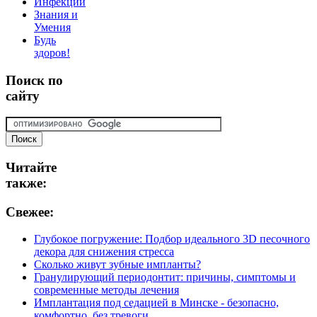
Инфекции
Знания и
Умения
Будь
здоров!
Поиск
по
сайту
Читайте
также:
Свежее:
Глубокое погружение: Подбор идеального 3D песочного
декора для снижения стресса
Сколько живут зубные импланты?
Гранулирующий периодонтит: причины, симптомы и
современные методы лечения
Имплантация под седацией в Минске - безопасно,
комфортно, без тревоги