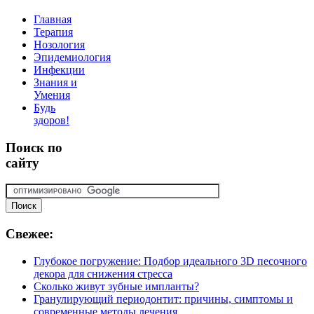
Главная
Терапия
Нозология
Эпидемиология
Инфекции
Знания и
Умения
Будь
здоров!
Поиск
по
сайту
Свежее:
Глубокое погружение: Подбор идеального 3D песочного
декора для снижения стресса
Сколько живут зубные импланты?
Гранулирующий периодонтит: причины, симптомы и
современные методы лечения