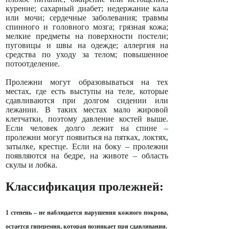
курение; сахарный диабет; недержание кала
или мочи; сердечные заболевания; травмы
спинного и головного мозга; грязная кожа;
мелкие предметы на поверхности постели;
пуговицы и швы на одежде; аллергия на
средства по уходу за телом; повышенное
потоотделение.
Пролежни могут образовываться на тех
местах, где есть выступы на теле, которые
сдавливаются при долгом сидении или
лежании. В таких местах мало жировой
клетчатки, поэтому давление костей выше.
Если человек долго лежит на спине –
пролежни могут появиться на пятках, локтях,
затылке, крестце. Если на боку – пролежни
появляются на бедре, на животе – область
скулы и лобка.
Классификация пролежней:
1 степень – не наблюдается нарушения кожного покрова,
остается гиперемия, которая возникает при сдавливании.