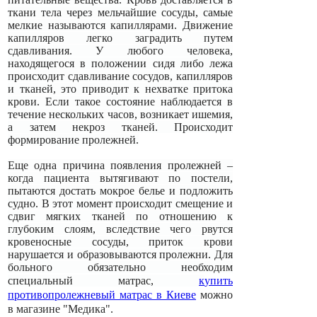
ткани тела через мельчайшие сосуды, самые
мелкие называются капиллярами. Движение
капилляров легко заградить путем
сдавливания. У любого человека,
находящегося в положении сидя либо лежа
происходит сдавливание сосудов, капилляров
и тканей, это приводит к нехватке притока
крови. Если такое состояние наблюдается в
течение нескольких часов, возникает ишемия,
а затем некроз тканей. Происходит
формирование пролежней.
Еще одна причина появления пролежней –
когда пациента вытягивают по постели,
пытаются достать мокрое белье и подложить
судно. В этот момент происходит смещение и
сдвиг мягких тканей по отношению к
глубоким слоям, вследствие чего рвутся
кровеносные сосуды, приток крови
нарушается и образовываются пролежни.
Для
больного обязательно необходим
специальный матрас,
к
упить
противопролежневый матрас в Киеве
можно
в магазине "Медика".