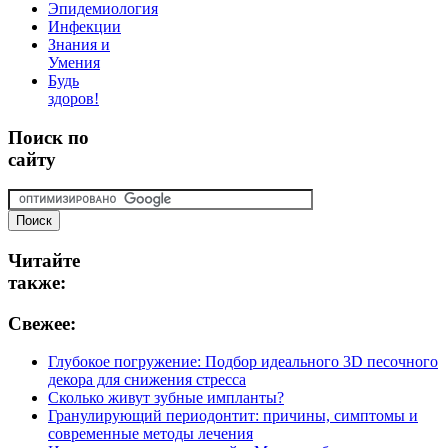
Эпидемиология
Инфекции
Знания и
Умения
Будь
здоров!
Поиск
по
сайту
Читайте
также:
Свежее:
Глубокое погружение: Подбор идеального 3D песочного
декора для снижения стресса
Сколько живут зубные импланты?
Гранулирующий периодонтит: причины, симптомы и
современные методы лечения