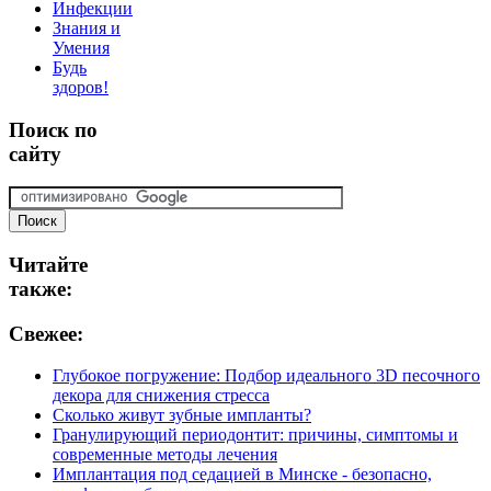
Инфекции
Знания и
Умения
Будь
здоров!
Поиск
по
сайту
Читайте
также:
Свежее:
Глубокое погружение: Подбор идеального 3D песочного
декора для снижения стресса
Сколько живут зубные импланты?
Гранулирующий периодонтит: причины, симптомы и
современные методы лечения
Имплантация под седацией в Минске - безопасно,