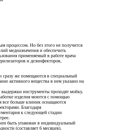
м процессом. Но без этого не получится
елий медназначения и обеспечить
ьзования применяемый в работе врача
ерилизаторов и дезинфекторов,
и сразу же помещаются в специальный
ие активного вещества в нем указано на
 выдержки инструменты проходят мойку.
работке изделия моются с помощью
я все больше клиник оснащаются
екторами. Благодаря
ументария к следующей стадии
трее.
жен быть упакован в индивидуальный
дности (составляет 6 месяцев).