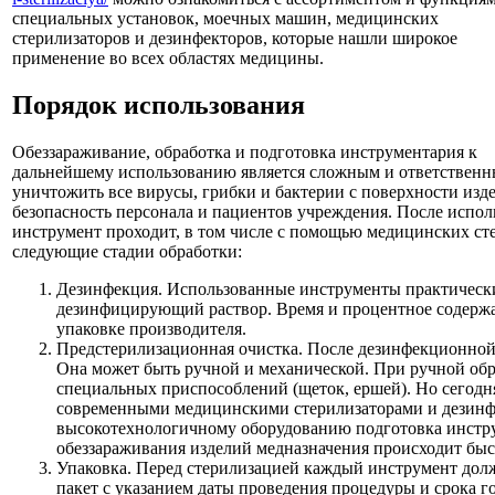
специальных установок, моечных машин, медицинских
стерилизаторов и дезинфекторов, которые нашли широкое
применение во всех областях медицины.
Порядок использования
Обеззараживание, обработка и подготовка инструментария к
дальнейшему использованию является сложным и ответственны
уничтожить все вирусы, грибки и бактерии с поверхности изд
безопасность персонала и пациентов учреждения. После испол
инструмент проходит, в том числе с помощью медицинских ст
следующие стадии обработки:
Дезинфекция. Использованные инструменты практическ
дезинфицирующий раствор. Время и процентное содержан
упаковке производителя.
Предстерилизационная очистка. После дезинфекционной
Она может быть ручной и механической. При ручной об
специальных приспособлений (щеток, ершей). Но сегодн
современными медицинскими стерилизаторами и дезинф
высокотехнологичному оборудованию подготовка инстр
обеззараживания изделий медназначения происходит быс
Упаковка. Перед стерилизацией каждый инструмент дол
пакет с указанием даты проведения процедуры и срока го