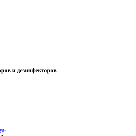
оров и дезинфекторов
ya-
ми